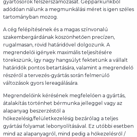
gyártósorok felszerszámozását. Gépparkunkból
adódóan nálunk a megmunkálási méret is igen széles
tartományban mozog.
A cég felépítésének és a magas színvonalú
szakembergárdának köszönhetően precízen,
rugalmasan, rövid határidővel dolgozunk. A
megrendelői igények maximális teljesítésére
törekszünk, így nagy hangsúlyt fektetünk a vállalt
határidők pontos betartására, valamint a megrendelő
részéről a tervezés-gyártás során felmerülő
változások gyors lereagálására.
Megrendelőink kérésének megfelelően a gyártás,
átalakítás történhet bérmunka jelleggel vagy az
alapanyag beszerzéstől a
hőkezelésig/felületkezelésig bezárólag a teljes
gyártási folyamat lebonyolításával. Ez utóbbi esetben
mind az alapanyagról, mind pedig a hőkezelésről /