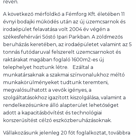
révén.
A következő mérföldkő a Fémforg Kft. életében 11
évnyi bodajki működés után az új üzemcsarnok és
irodaépület felavatása volt 2004 év végén a
székesfehérvári Sóstó Ipari Parkban. A zöldmezős
beruházás keretében, az irodaépületet valamint az 5
tonnás futódaruval felszerelt üzemcsarnokot és
raktárakat magában foglaló 1600m2-es új
telephelyet hoztunk létre. Ezáltal a
munkatársaknak a szakmai színvonalukhoz méltó
munkakörülményeket tudtunk teremteni,
megvalósulhatott a vevők igényes, a
szolgáltatásokhoz igazított kiszolgálása, valamint a
rendelkezésünkre álló alapterület lehetőséget
adott a kapacitásbővítést és technológiai
korszerűsítést célzó eszközberuházásoknak.
Vállakozásunk jelenleg 20 főt foglalkoztat, továbbra