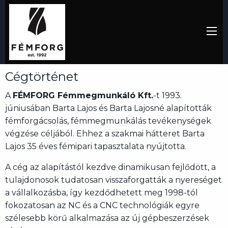
Cégtörténet
A
FÉMFORG Fémmegmunkáló Kft.
-t 1993.
júniusában Barta Lajos és Barta Lajosné alapították
fémforgácsolás, fémmegmunkálás tevékenységek
végzése céljából. Ehhez a szakmai hátteret Barta
Lajos 35 éves fémipari tapasztalata nyújtotta.
A cég az alapítástól kezdve dinamikusan fejlődött, a
tulajdonosok tudatosan visszaforgatták a nyereséget
a vállalkozásba, így kezdődhetett meg 1998-tól
fokozatosan az NC és a CNC technológiák egyre
szélesebb körű alkalmazása az új gépbeszerzések